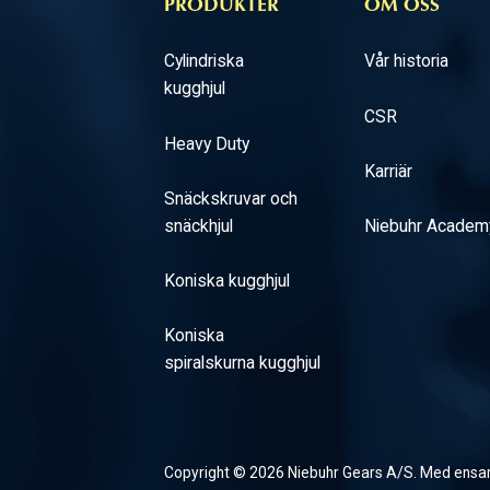
PRODUKTER
OM OSS
Cylindriska
Vår historia
kugghjul
CSR
Heavy Duty
Karriär
Snäckskruvar och
snäckhjul
Niebuhr Academ
Koniska kugghjul
Koniska
spiralskurna kugghjul
Copyright © 2026 Niebuhr Gears A/S. Med ensa