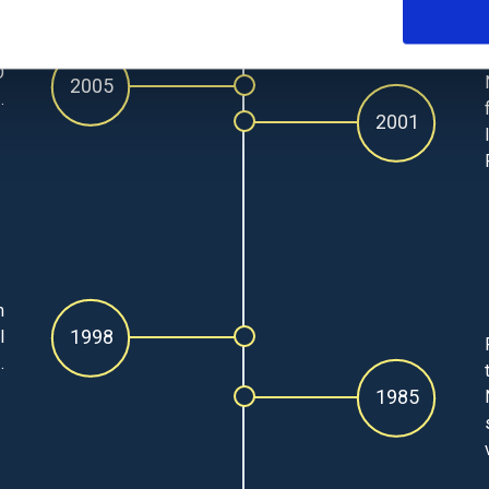
O
2005
.
2001
m
1998
l
.
1985