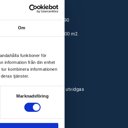
Fabriken i Danmark har mer än 90
medarbetare.
Om
Fabriken i Kina öppnar med 3 500 m2.
andahålla funktioner för
n information från din enhet
 tur kombinera informationen
deras tjänster.
Produktionsområdet i Danmark utvidgas
till 6 500 m2
Marknadsföring