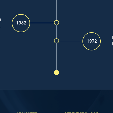
å
1982
.
1972