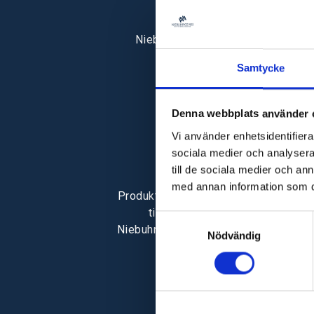
Niebuhr Gears firar 40-årsjubileum
Samtycke
Denna webbplats använder 
Vi använder enhetsidentifierar
sociala medier och analysera 
till de sociala medier och a
Søren Niebuhr börjar som COO
med annan information som du 
Produktionsområdet i Danmark utöka
till 8 000 m2. Rasmus och Søre
Samtyckesval
Niebuhr blir lika aktieägare i företaget
Nödvändig