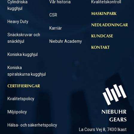
Cylindriska
Vår historia
Kvalitetskontroll
kugghjul
MASKINPARK
CSR
Heavy Duty
NEDLADDNINGAR
Karriär
Snäckskruvar och
KUNDCASE
snäckhjul
Niebuhr Academy
KONTAKT
Koniska kugghjul
Koniska
spiralskurna kugghjul
CERTIFIERINGAR
Kvalitetspolicy
Miljöpolicy
NIEBUHR
GEARS
Hälsa- och säkerhetspolicy
La Cours Vej 8, 7430 Ikast