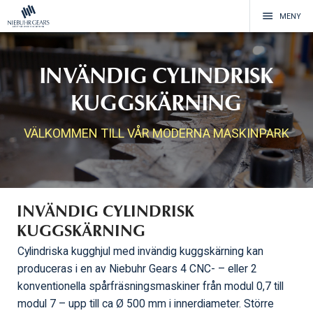
menu
MENY
INVÄNDIG CYLINDRISK
KUGGSKÄRNING
VÄLKOMMEN TILL VÅR MODERNA MASKINPARK
INVÄNDIG CYLINDRISK
KUGGSKÄRNING
Cylindriska kugghjul med invändig kuggskärning kan
produceras i en av Niebuhr Gears 4 CNC- – eller 2
konventionella spårfräsningsmaskiner från modul 0,7 till
modul 7 – upp till ca Ø 500 mm i innerdiameter. Större