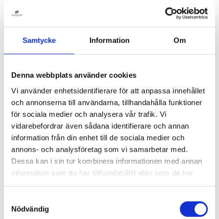
Samtycke
Information
Om
Denna webbplats använder cookies
Vi använder enhetsidentifierare för att anpassa innehållet
och annonserna till användarna, tillhandahålla funktioner
för sociala medier och analysera vår trafik. Vi
vidarebefordrar även sådana identifierare och annan
information från din enhet till de sociala medier och
annons- och analysföretag som vi samarbetar med.
Dessa kan i sin tur kombinera informationen med annan
4 HYVELMASKINER - TOS OHA
information som du har tillhandahållit eller som de har
50A, 50B, 50A-PLC, GLEASON
samlat in när du har använt deras tjänster.
AM250/130
Samtyckesval
Nödvändig