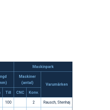
Maskinpark
ängd
Maskiner
mm)
(antal)
Varumärken
n
Till
CNC
Konv.
100
2
Rausch, Stenhøj