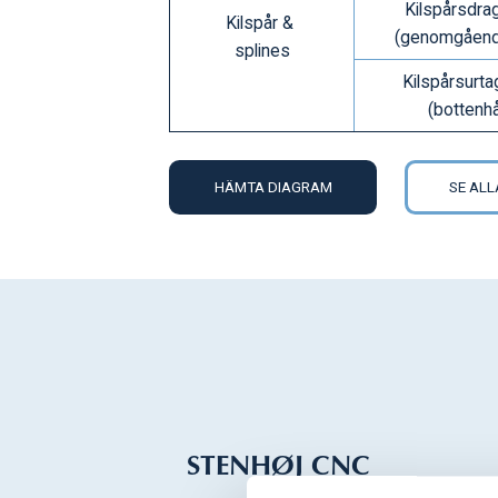
Kilspårsdra
Kilspår &
(genomgåend
splines
Kilspårsurta
(bottenhå
HÄMTA DIAGRAM
SE AL
STENHØJ CNC