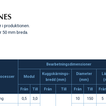
NES
r i produktionen.
 är 50 mm breda.
Bearbetningsdimensioner
Kuggskärnings-
Diameter
L
rocesser
Modul
bredd (mm)
(mm)
(
Från
Till
Från
Till
Från
Till
Frå
ng
0,5
3,0
10
150
5