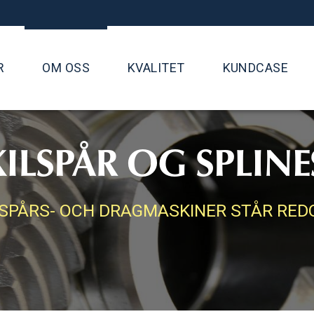
R
OM OSS
KVALITET
KUNDCASE
KILSPÅR OG SPLINE
LSPÅRS- OCH DRAGMASKINER STÅR REDO