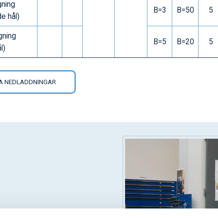
gning
B=3
B=50
5
e hål)
gning
B=5
B=20
5
l)
LA NEDLADDNINGAR