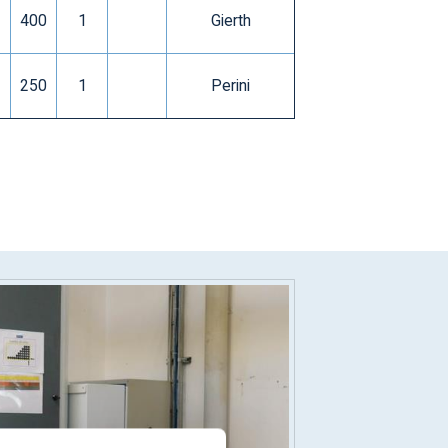
400
1
Gierth
250
1
Perini