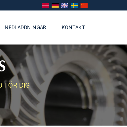
DANSK
DEUTSCH
ENGLISH
SVENSKA
CHINESE
NEDLADDNINGAR
KONTAKT
S
 FÖR DIG